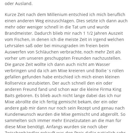
oder Ausland.
Kurze Zeit nach dem Millenium entschied ich mich beruflich
einen anderen Weg einzuschlagen. Dies setzte ich dann auch
mehr oder weniger schnell in die Tat um und wurde
Brandmeister. Dadurch blieb mir nach 1 1/2 Jahren Auszeit
vom Fischen, in denen ich die meiste Zeit in irgend welchen
Lehrsälen saß oder bei minusgraden im freien beim
Auswerfen von Schläuchen verbrachte, noch mehr Zeit als
vorher um unseren geschuppten Freunden nachzustellen.
Die ganze Zeit wollte ich dann auch nicht am Wasser
verbringen und da ich am Mixe kreieren und Boilie`s rollen
gefallen gefunden habe entschied ich mich einen kleinen
Rollservice anzubieten. Der auch schnell den ein oder
anderen Freund fand und schon war die kleine Firma King
Baits geboren. Es blieb auch nicht lange dabei das ich nur
Mixe abrollte die ich fertig gemischt bekam, der ein oder
andere gab mir dann nur noch sein Rezept und genau nach
Kundenwunsch wurden die Mixe gemischt und abgerollt. So
sammelten sich immer mehr Einzelzutaten an die man für
diese Mixe benötigt. Anfangs wurden sie noch über
Zwischenhändler gekauft was den Preis dafür natürlich sehr