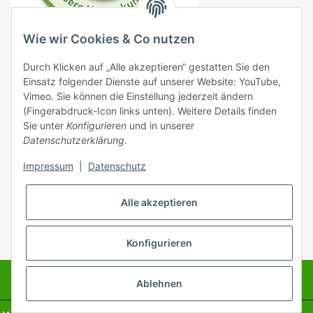
Wie wir Cookies & Co nutzen
DE4833706778161
Durch Klicken auf „Alle akzeptieren“ gestatten Sie den
VO (EG) 183/2005
Einsatz folgender Dienste auf unserer Website: YouTube,
Vimeo. Sie können die Einstellung jederzeit ändern
VO (EG) 999/2001
(Fingerabdruck-Icon links unten). Weitere Details finden
Sie unter
Konfigurieren
und in unserer
EG 1069/2009 DE09576000137
Datenschutzerklärung
.
VO (EG) 767/2009
Impressum
|
Datenschutz
Alle akzeptieren
* Alle Preise inkl. gesetzlicher USt., zzgl.
Versand
Konfigurieren
© King Baits
Ablehnen
Powered by
JTL-Shop