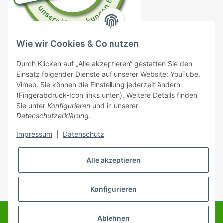
Wie wir Cookies & Co nutzen
DE4833706778161
Durch Klicken auf „Alle akzeptieren“ gestatten Sie den
VO (EG) 183/2005
Einsatz folgender Dienste auf unserer Website: YouTube,
Vimeo. Sie können die Einstellung jederzeit ändern
VO (EG) 999/2001
(Fingerabdruck-Icon links unten). Weitere Details finden
Sie unter
Konfigurieren
und in unserer
EG 1069/2009 DE09576000137
Datenschutzerklärung
.
VO (EG) 767/2009
Impressum
|
Datenschutz
Alle akzeptieren
* Alle Preise inkl. gesetzlicher USt., zzgl.
Versand
Konfigurieren
© King Baits
Ablehnen
Powered by
JTL-Shop